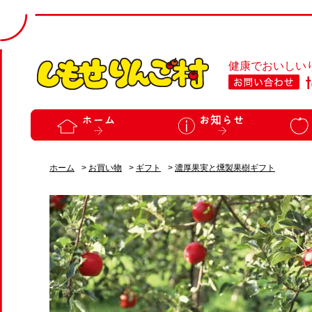
健康でおいしい
ホーム
>
お買い物
>
ギフト
>
濃厚果実と燻製果樹ギフト